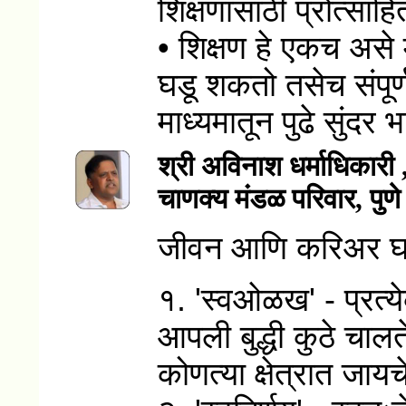
शिक्षणासाठी प्रोत्साहि
• शिक्षण हे एकच असे म
घडू शकतो तसेच संपू
माध्यमातून पुढे सुंदर
श्री अविनाश धर्माधिकारी
चाणक्य मंडळ परिवार, पुणे
जीवन आणि करिअर घडवि
१. 'स्वओळख' - प्रत्ये
आपली बुद्धी कुठे चाल
कोणत्या क्षेत्रात जायच