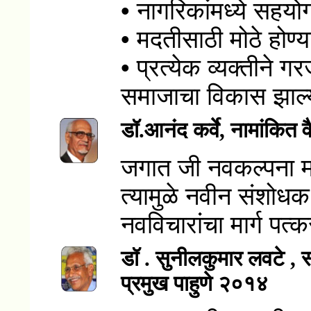
• नागरिकांमध्ये सहयो
• मदतीसाठी मोठे होण्
• प्रत्येक व्यक्तीने ग
समाजाचा विकास झाल्य
डॉ.आनंद कर्वे, नामांकित व
जगात जी नवकल्पना मा
त्यामुळे नवीन संशोधक 
नवविचारांचा मार्ग पत्क
डॉ . सुनीलकुमार लवटे , 
प्रमुख पाहुणे २०१४