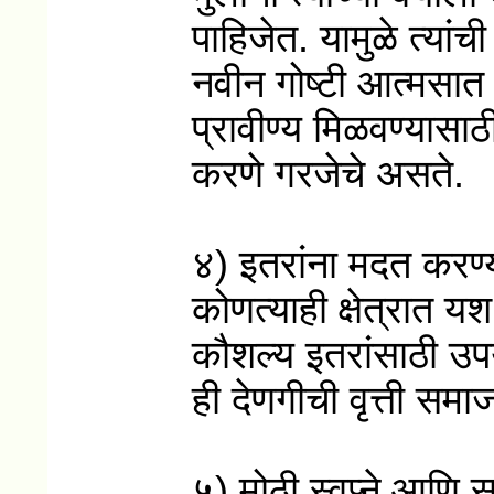
पाहिजेत. यामुळे त्यां
नवीन गोष्टी आत्मसात 
प्रावीण्य मिळवण्यास
करणे गरजेचे असते.
४) इतरांना मदत करण्या
कोणत्याही क्षेत्रात 
कौशल्य इतरांसाठी उपय
ही देणगीची वृत्ती सम
५) मोठी स्वप्ने आणि