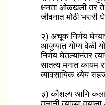
क्षमता ओळखली तर ते त
जीवनात मोठी भरारी 
२) अचूक निर्णय घेण्याच
आयुष्यात योग्य वेळी य
निर्णय घेतल्यानंतर त्
सातत्य मनात कायम राह
व्यावसायिक ध्येय सहज
३) कौशल्य आणि कल
मुलांनी त्यांच्या वया