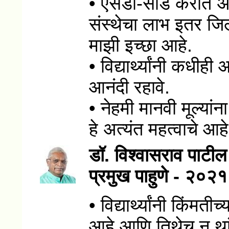
• एसडी-सीड करीत अस
संस्थेचा लाभ इतर जिल्ह
माझी इच्छा आहे.
• विद्यार्थ्यांनी कधी
आनंदी रहावे.
• नेहमी मानवी मूल्यांना
हे अत्यंत महत्वाचे आहे
डॉ. विश्वासराव पाटील 
प्रमुख पाहुणे - २०२१
• विद्यार्थ्यांनी किंमत
आहे आणि तिथेच न थांब