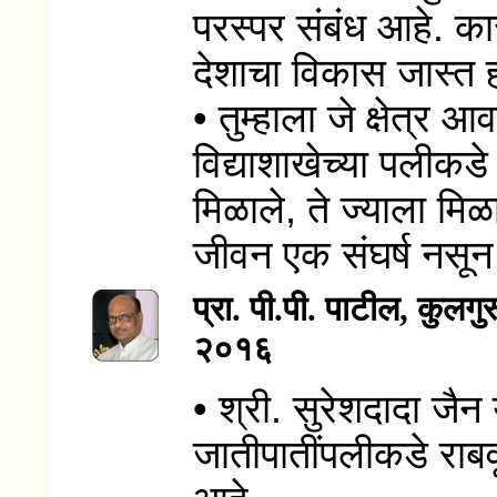
परस्पर संबंध आहे. क
देशाचा विकास जास्त ह
• तुम्हाला जे क्षेत्र 
विद्याशाखेच्या पलीकडे
मिळाले, ते ज्याला मिळा
जीवन एक संघर्ष नसून
प्रा. पी.पी. पाटील
, कुलगुर
२०१६
• श्री. सुरेशदादा जै
जातीपातींपलीकडे राबवू