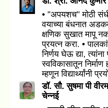
डॉ. श्री. आनंद कुमा
• "अपयशच" मोठी संधी दे
वयाच्या बंधनात अडकव
क्षणिक सुखात मापू नका
प्रयत्न करा. • पालका
निर्णय घेऊ द्या, त्यांना 
स्वविकासातून निर्माण 
म्हणून विद्यार्थ्यांनी प
डॉ. सौ. सुषमा पी वीर
चेन्नई