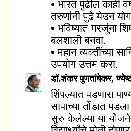
• भारत पुढील काही वर
तरुणांनी पुढे येउन योग
• भविष्यात गरजूंना शिष्
बलशाली बनवा.
• महान व्यक्तींच्या सान
उपयोग उत्तम करा.
डॉ.शंकर पुणतांबेकर, ज्येष
शिंपल्यात पडणारा पाण्
सापाच्या तोंडात पडला त
सुरु केलेल्या या योजनेत
विद्यार्थ्यांचे मोती होणार