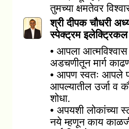
तुमच्या क्षमतेवर विश्वा
श्री दीपक चौधरी अध्
स्पेक्ट्रम इलेक्ट्रिकल
• आपला आत्मविश्वास 
अडचणीतून मार्ग काढण्
• आपण स्वतः आपले प्
आपल्यातील उर्जा व कौ
शोधा.
• अपयशी लोकांच्या स्
नये म्हणून काय काळज