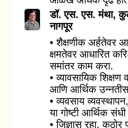
ओळख अधिक दृढ होते
डॉ. एस. एस. मंथा, कुलग
नागपूर
• शैक्षणीक अर्हतेव
क्षमतेवर आधारित करि
समांतर काम करा.
• व्यावसायिक शिक्षण व
आणि आर्थिक उन्नतीसा
• व्यवसाय व्यवस्थाप
या गोष्टी आर्थिक संध
• जिज्ञासू रहा, कठोर