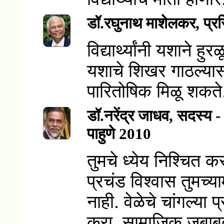
डॉ.रघुनाथ माशेलकर, प्रसि
विद्यार्थ्यांनी यशाने ह
यशाचे शिखर गाठल्या
पारितोषिक मिळू शकते
डॉ.नरेंद्र जाधव, सदस्य
पाहुणे 2010
तुमचे ध्येय निश्चित
प्रचंड विश्वास तुमच्य
नाही. वेळेचे चांगल्य
करा. सामाजिक जबाबदा